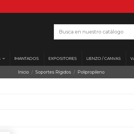
S
IMANTADOS
EXPOSITORES
LIENZO / CANVAS
V
Inicio
Soportes Rígidos
Polipropileno