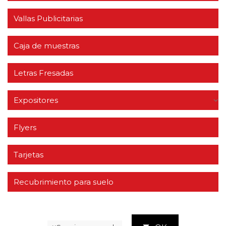
Vallas Publicitarias
Caja de muestras
Letras Fresadas
Expositores
Flyers
Tarjetas
Recubrimiento para suelo