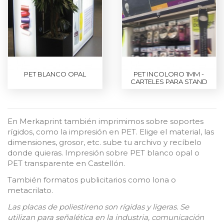
PET BLANCO OPAL
PET INCOLORO 1MM -
CARTELES PARA STAND
En
Merkaprint
también imprimimos sobre soportes
rígidos
,
como la impresión en PET.
Elige el material, las
dimensiones, grosor, etc. sube tu archivo y recíbelo
donde quieras. Impresión sobre
PET
blanco opal o
PET
transparente en Castellón.
También formatos publicitarios como lona o
metacrilato.
Las placas de poliestireno son rígidas y ligeras. Se
utilizan para señalética en la industria, comunicación