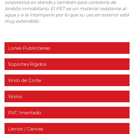
corporativa en stands y también para cartelería de
ámbito inmobiliario.
El PET es un material
resistente al
agua y a la intemperie por lo que su uso en exterior está
muy extendido.
Lonas Publicitarias
Soportes Rígidos
Vinilo de Corte
Vinilos
PVC Imantado
Lienzo / Canvas