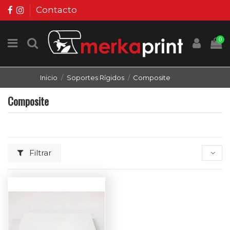
Contacto
0
Inicio
Soportes Rígidos
Composite
Composite
Filtrar