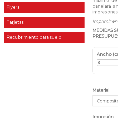
máximo de 
panelará si
Flyers
impresiones
Imprimir en 
Tarjetas
MEDIDAS SU
PRESUPUE
Recubrimiento para suelo
Ancho (
Material
Impresión