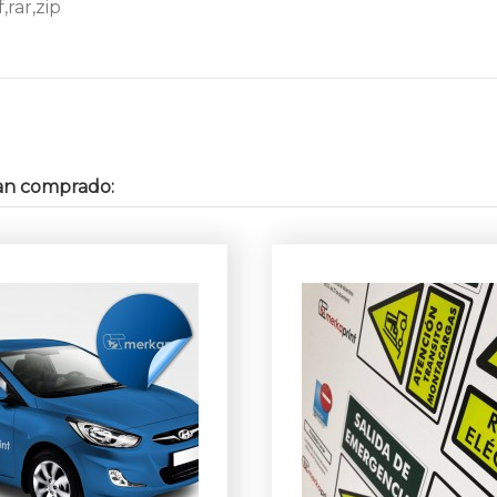
f,rar,zip
an comprado: