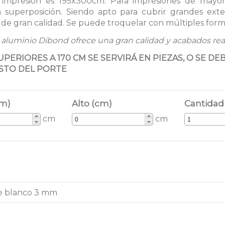
impresión es 195x300cm. Para impresiones de mayo
n superposición. Siendo apto para cubrir grandes ext
 de gran calidad. Se puede troquelar con múltiples form
aluminio Dibond ofrece una gran calidad y acabados real
PERIORES A 170 CM SE SERVIRÁ EN PIEZAS, O SE DE
STO DEL PORTE
cm)
Alto (cm)
Cantidad
cm
cm