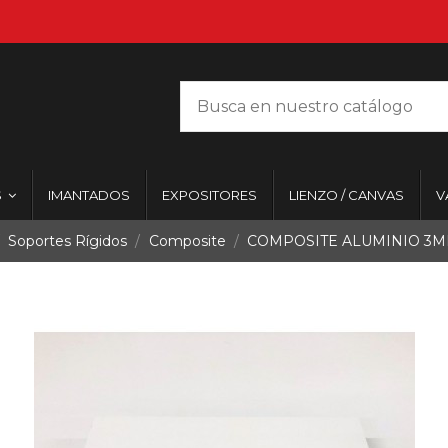
S
IMANTADOS
EXPOSITORES
LIENZO / CANVAS
V
Soportes Rígidos
Composite
COMPOSITE ALUMINIO 3