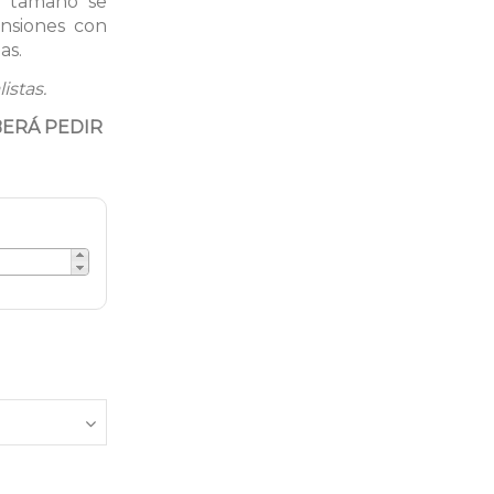
r tamaño se
ensiones con
as.
istas.
BERÁ PEDIR