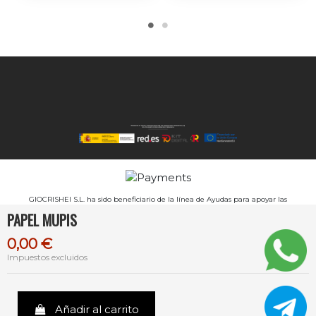
GIOCRISHEI S.L. ha sido beneficiario de la línea de Ayudas para apoyar las
inversiones productivas realizadas por las PYMES de diversos sectores industriales de
PAPEL MUPIS
la Comunitat Valenciana para el ejercicio 2024, INPYME-2024-495 - Industria, por
importe de 108.180€, para un proyecto avanzado de impresión digital. Es un
proyecto Subvencionado por la Conselleria de Innovación, Industria, Comercio y
0,00 €
Turismo:
Impuestos excluidos
Añadir al carrito