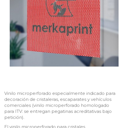
Vinilo
microperforado
especialmente indicado para
decoración de cristaleras
, escaparates y
vehículos
comerciales
(vinilo
microperforado
h
omologado
para
ITV
:
se entregan pegatinas acreditativas bajo
petición
)
.
El vinilo microperforado para cristales