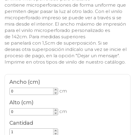
contiene
microperforaciones
de forma uniforme que
permiten dejar pasar la luz al otro lado.
Con el vinilo
microperforado impreso s
e puede ver a través si se
mira desde el interior.
El ancho máximo de impresión
para el vinilo microperforado personalizado
es
de
142cm
. Para medidas superiores
se
panelará
con
1,5cm
de superposición. Si se
desea
s
otra superposición
indícalo
una vez se inicie el
proceso de pago, en la opción "Dejar un mensaje".
Imprime en otros
tipos de vinilo
de nuestro catálogo
.
Ancho (cm)
cm
Alto (cm)
cm
Cantidad