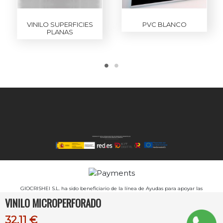
VINILO SUPERFICIES
PVC BLANCO
PLANAS
GIOCRISHEI S.L. ha sido beneficiario de la línea de Ayudas para apoyar las
inversiones productivas realizadas por las PYMES de diversos sectores industriales de
VINILO MICROPERFORADO
la Comunitat Valenciana para el ejercicio 2024, INPYME-2024-495 - Industria, por
importe de 108.180€, para un proyecto avanzado de impresión digital. Es un
proyecto Subvencionado por la Conselleria de Innovación, Industria, Comercio y
32,11 €
Turismo: